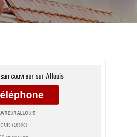
isan couvreur sur Allouis
UVREUR ALLOUIS
LOUIS
(
18500
)
DR couverture