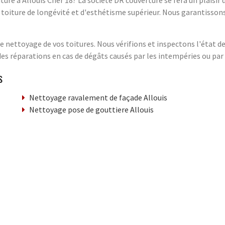
ture à Allouis Cher 18? La société DR couverture se fera un plaisir
 toiture de longévité et d'esthétisme supérieur. Nous garantissons 
 nettoyage de vos toitures. Nous vérifions et inspectons l'état d
 des réparations en cas de dégâts causés par les intempéries ou par 
s
Nettoyage ravalement de façade Allouis
Nettoyage pose de gouttiere Allouis