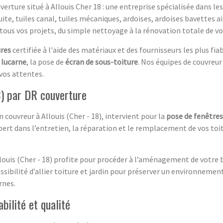
uverture situé à Allouis Cher 18 : une entreprise spécialisée dans 
 cuite, tuiles canal, tuiles mécaniques, ardoises, ardoises bavettes 
tous vos projets, du simple nettoyage à la rénovation totale de vo
ures
certifiée à l'aide des matériaux et des fournisseurs les plus fi
e
lucarne
, la pose de
écran de sous-toiture
. Nos équipes de couvreu
vos attentes.
8) par DR couverture
n couvreur à Allouis (Cher - 18), intervient pour la
pose de fenêtres
ert dans l’entretien, la réparation et le remplacement de vos toitu
llouis (Cher - 18) profite pour procéder à l’aménagement de votr
ssibilité d’allier toiture et jardin pour préserver un environnement
rnes.
abilité et qualité