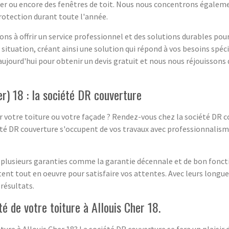
ier ou encore des fenêtres de toit. Nous nous concentrons égaleme
protection durant toute l'année.
ns à offrir un service professionnel et des solutions durables pou
 situation, créant ainsi une solution qui répond à vos besoins spé
jourd'hui pour obtenir un devis gratuit et nous nous réjouissons d
er) 18 : la société DR couverture
 votre toiture ou votre façade ? Rendez-vous chez la société DR co
iété DR couverture s'occupent de vos travaux avec professionnalisme
e plusieurs garanties comme la garantie décennale et de bon fon
nt tout en oeuvre pour satisfaire vos attentes. Avec leurs longues
résultats.
té de votre toiture à Allouis Cher 18.