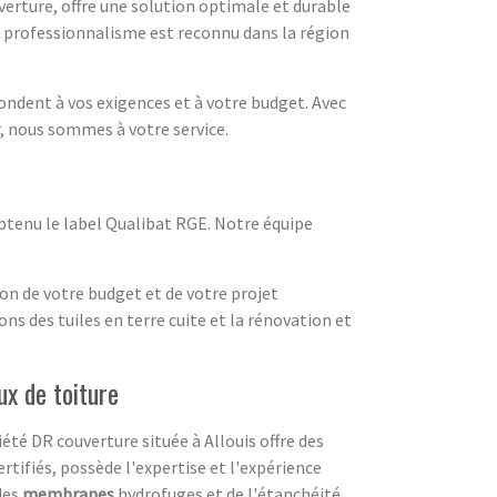
uverture, offre une solution optimale et durable
re professionnalisme est reconnu dans la région
ondent à vos exigences et à votre budget. Avec
er, nous sommes à votre service.
obtenu le label Qualibat RGE. Notre équipe
ion de votre budget et de votre projet
s des tuiles en terre cuite et la rénovation et
ux de toiture
té DR couverture située à Allouis offre des
ertifiés, possède l'expertise et l'expérience
 des
membranes
hydrofuges et de l'étanchéité.