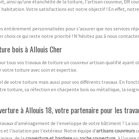
it, ainsi qu'une étanchéité de la toiture, l'artisan couvreur, DR co
 habitation. Votre satisfactions est notre objectif ! En effet, not
es entièrement personnalisées pour s'assurer que nos services rép
er choix ce qui reste notre priorité ! N'hésitez pas à nous contact
ture bois à Allouis Cher
ur tous vos travaux de toiture un couvreur artisan qualifié ayant 
r votre toiture avec soin et expertise.
 de votre toiture mais aussi pour vos différents travaux. En fonct
e toiture, sa réfection en charpente bois ou métallique, la soignon
verture à Allouis 18, votre partenaire pour les trava
 travaux d'aménagement de l'enveloppe de votre bâtiment ? La socié
et l'isolation par l'extérieur. Notre équipe d'
artisans couvreurs
c
ravaux, de la
couverture et bardage
en
roche couverture
, à l'usage