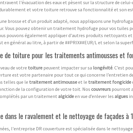
ntravent l'évacuation des eaux et pèsent sur la structure de celui-
 durablement et votre toiture retrouve sa fonctionnalité et son es
d'une brosse et d'un produit adapté, nous appliquons une hydrofug
ateur. Vous pouvez obtenir un traitement hydrofuge pour vos tuiles 
ous pouvons également appliquer d'autres produits nettoyants et 
 en général au litre, à partir de ##PRIX##EUR/L et selon la superfi
ge de toiture pour les traitements antimousses et fo
iveau de votre
toiture
peuvent impacter sur sa
longévité
. C’est po
erture est votre partenaire pour tout ce qui concerne l’entretien d
 telles que le
traitement antimousse
et le
traitement fongicide
nction de la configuration de votre toit. Nos
couvreurs
pourront a
 complétés par un traitement
algicide
en vue d’enlever les
algues
in
ée dans le ravalement et le nettoyage de façades à 
nées, l'entreprise DR couverture est spécialisée dans le nettoyage