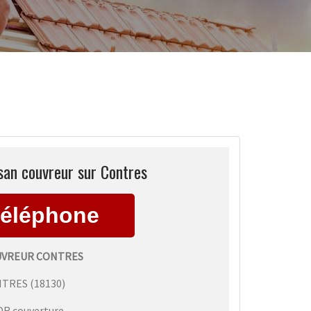
san couvreur sur Contres
UVREUR CONTRES
NTRES
(
18130
)
DR couverture