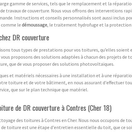
rge gamme de services, tels que le remplacement et la réparation 
de travaux de couverture. Nous vous offrons des interventions rapid
ande. Instructions et conseils personnalisés sont aussi inclus pou
es comme le
démoussage
, le traitement hydrofuge et la protection 
 chez DR couverture
isons tous types de prestations pour vos toitures, qu’elles soient
et vous proposons des solutions adaptées à chacun des projets de 
iture, que de vous proposer des solutions photovoltaïques.
es et matériels nécessaires à une installation et à une réparation
votre toiture et de votre bâtiment, en nous assurant d'effectuer to
rvice, que sur le plan technique que matériel.
oiture de DR couverture à Contres (Cher 18)
nettoyage des toitures à Contres en Cher. Nous nous occupons de t
e toiture est une étape d'entretien essentielle du toit, que ce soit