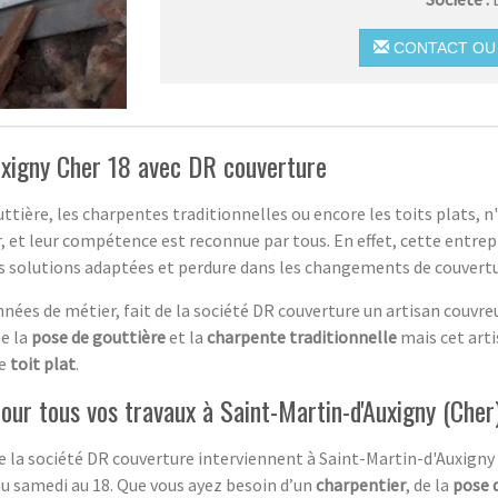
CONTACT OU 
uxigny Cher 18 avec DR couverture
ttière, les charpentes traditionnelles ou encore les toits plats, n
r, et leur compétence est reconnue par tous. En effet, cette entre
des solutions adaptées et perdure dans les changements de couvertu
nées de métier, fait de la société DR couverture un artisan couvre
e la
pose de gouttière
et la
charpente traditionnelle
mais cet art
de
toit plat
.
our tous vos travaux à Saint-Martin-d'Auxigny (Cher
e la société DR couverture interviennent à Saint-Martin-d'Auxigny (
 au samedi au 18. Que vous ayez besoin d’un
charpentier
, de la
pose 