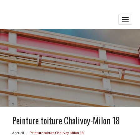
Toggle
naviga
Peinture toiture Chalivoy-Milon 18
Accueil
Peinture toiture Chalivoy-Milon 18