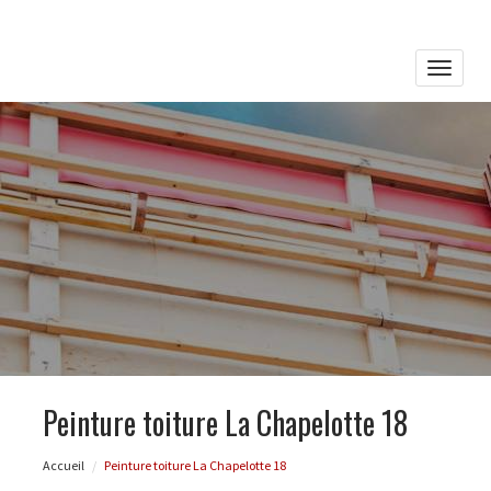
Toggle
naviga
Peinture toiture La Chapelotte 18
Accueil
Peinture toiture La Chapelotte 18