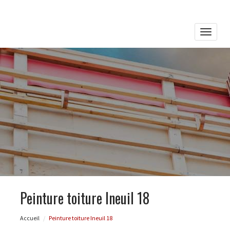
Toggle
naviga
Peinture toiture Ineuil 18
Accueil
Peinture toiture Ineuil 18