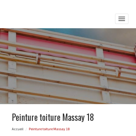
Toggle
naviga
Peinture toiture Massay 18
Accueil
Peinture toiture Massay 18