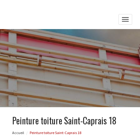
Toggle
naviga
Peinture toiture Saint-Caprais 18
Accueil
Peinture toiture Saint-Caprais 18