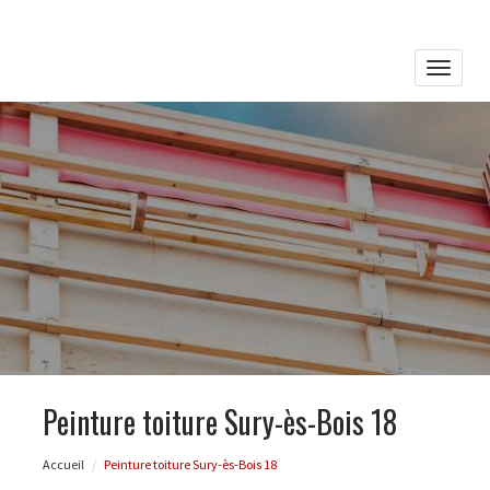
Toggle
naviga
Peinture toiture Sury-ès-Bois 18
Accueil
Peinture toiture Sury-ès-Bois 18