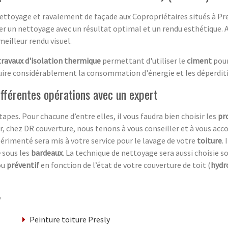
ettoyage et ravalement de façade aux Copropriétaires situés à Pre
 un nettoyage avec un résultat optimal et un rendu esthétique. Ap
eilleur rendu visuel.
travaux d'isolation thermique
permettant d'utiliser le
ciment
pour
réduire considérablement la consommation d'énergie et les déperdi
différentes opérations avec un expert
tapes. Pour chacune d’entre elles, il vous faudra bien choisir les
pr
er, chez DR couverture, nous tenons à vous conseiller et à vous ac
érimenté sera mis à votre service pour le lavage de votre
toiture
.
e
sous les
bardeaux
. La technique de nettoyage sera aussi choisie
ou
préventif
en fonction de l’état de votre couverture de toit (
hydr
y
Peinture toiture Presly