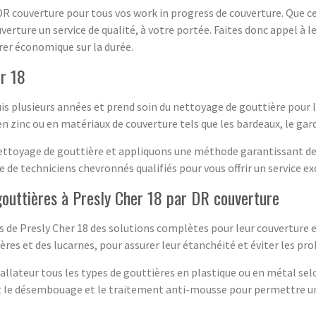
DR couverture pour tous vos work in progress de couverture. Que ce
erture un service de qualité, à votre portée. Faites donc appel à l
érer économique sur la durée.
er 18
is plusieurs années et prend soin du nettoyage de gouttière pour l
en zinc ou en matériaux de couverture tels que les bardeaux, le gard
ettoyage de gouttière et appliquons une méthode garantissant des 
 de techniciens chevronnés qualifiés pour vous offrir un service ex
gouttières à Presly Cher 18 par DR couverture
ts de Presly Cher 18 des solutions complètes pour leur couverture 
ères et des lucarnes, pour assurer leur étanchéité et éviter les p
llateur tous les types de gouttières en plastique ou en métal selo
e désembouage et le traitement anti-mousse pour permettre une b