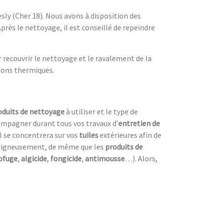
sly (Cher 18). Nous avons à disposition des
rès le nettoyage, il est conseillé de repeindre
 recouvrir le nettoyage et le ravalement de la
tions thermiques.
oduits de nettoyage
à utiliser et le type de
compagner durant tous vos travaux d’
entretien de
 Il se concentrera sur vos
tuiles
extérieures afin de
 soigneusement, de même que les
produits de
ofuge
,
algicide
,
fongicide
,
antimousse
…). Alors,