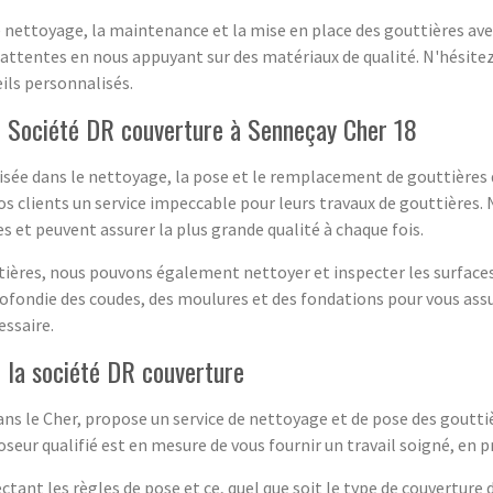
 nettoyage, la maintenance et la mise en place des gouttières a
s attentes en nous appuyant sur des matériaux de qualité. N'hésitez
ils personnalisés.
r Société DR couverture à Senneçay Cher 18
isée dans le nettoyage, la pose et le remplacement de gouttières 
 nos clients un service impeccable pour leurs travaux de gouttières.
s et peuvent assurer la plus grande qualité à chaque fois.
uttières, nous pouvons également nettoyer et inspecter les surface
rofondie des coudes, des moulures et des fondations pour vous assu
essaire.
 la société DR couverture
ans le Cher, propose un service de nettoyage et de pose des gouttiè
oseur
qualifié est en mesure de vous fournir un travail soigné, en 
ctant les règles de pose et ce, quel que soit le type de couverture