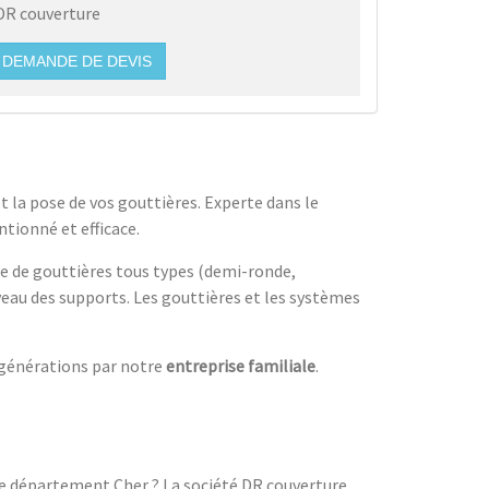
DR couverture
DEMANDE DE DEVIS
 la pose de vos gouttières. Experte dans le
tionné et efficace.
e de gouttières tous types (demi-ronde,
veau des supports. Les gouttières et les systèmes
s générations par notre
entreprise familiale
.
 le département Cher ? La société DR couverture