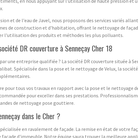
timents, en nous appuyant sur l'utilisation de haute pression et un
x.
ion et de l'eau de Javel, nous proposons des services variés allant
mes de construction et d'habitation, offrant le nettoyage de faça
 l'utilisation des produits et méthodes les plus polluants.
 société DR couverture à Senneçay Cher 18
par une entreprise qualifiée ? La société DR couverture située à S
ualibat. Spécialisée dans la pose et le nettoyage de Velux, la soci
omplémentaires.
re pour tous vos travaux en rapport avec la pose et le nettoyage d
recommandée pour exceller dans ses prestations. Professionnalisme
mandes de nettoyage pose gouttiere.
enneçay dans le Cher ?
 spécialisée en ravalement de façade. La remise en état de votre f
e façade d'immeuble. Notre équipe saura trouver la meilleure appl