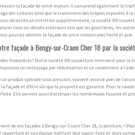
pression la façade de votre maison. Il comprend également le trai
ablage des toitures ainsi que le traitement des briques exposées à l
aison nécessite un entretien supplémentaire, la société DR couvert
placer tous les détails extérieurs tels que les gouttières, les aut
vous pourrez admirer la façade de votre maison avec fierté et joie.
otre façade à Bengy-sur-Craon Cher 18 par la socié
des financières? Notre société DR couverture intervient pour le tr
roposons un nettoyage par nébulisation et un ravalement à l’aide 
un produit spéciale sous pression, souvent associé avec de l’alcool e
façade et d’être sûr que la propreté est garantie. Pour le ravaleme
faite. Elle permet aussi d’atténuer les nombreuses fissures et pr
ment de vos façades à Bengy-sur-Craon Cher 18, la peinture, l'éta
DR couverture et son équipe mettent leur savoir-faire et leurs comp