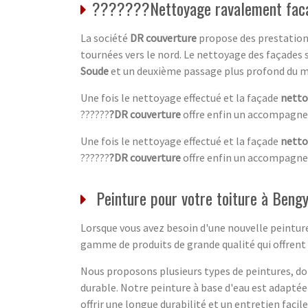
???????Nettoyage ravalement faca
La société
DR couverture
propose des prestations
tournées vers le nord. Le nettoyage des façades 
Soude
et un deuxième passage plus profond du ma
Une fois le nettoyage effectué et la façade
netto
??????
?DR couverture
offre enfin un accompagnem
Une fois le nettoyage effectué et la façade
netto
??????
?DR couverture
offre enfin un accompagnem
Peinture pour votre toiture à Beng
Lorsque vous avez besoin d'une nouvelle peinture
gamme de produits de grande qualité qui offrent 
Nous proposons plusieurs types de peintures, don
durable. Notre peinture à base d'eau est adaptée
offrir une longue durabilité et un entretien facile