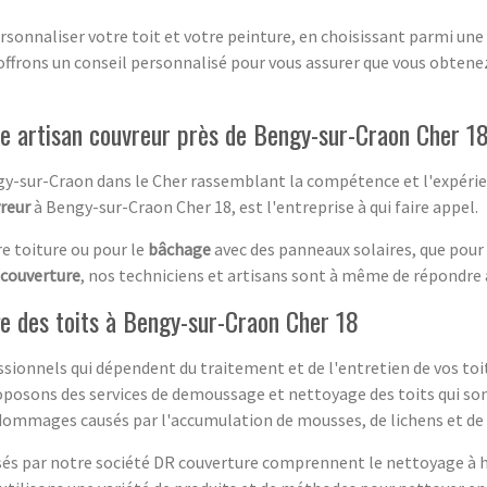
rsonnaliser votre toit et votre peinture, en choisissant parmi une
offrons un conseil personnalisé pour vous assurer que vous obtenez
re artisan couvreur près de Bengy-sur-Craon Cher 1
gy-sur-Craon dans le Cher rassemblant la compétence et l'expérien
vreur
à Bengy-sur-Craon Cher 18, est l'entreprise à qui faire appel.
re toiture ou pour le
bâchage
avec des panneaux solaires, que pour 
couverture
, nos techniciens et artisans sont à même de répondre 
e des toits à Bengy-sur-Craon Cher 18
ssionnels qui dépendent du traitement et de l'entretien de vos toit
roposons des services de demoussage et nettoyage des toits qui son
s dommages causés par l'accumulation de mousses, de lichens et d
és par notre société DR couverture comprennent le nettoyage à ha