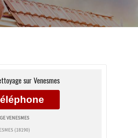
ettoyage sur Venesmes
GE VENESMES
ESMES
(
18190
)