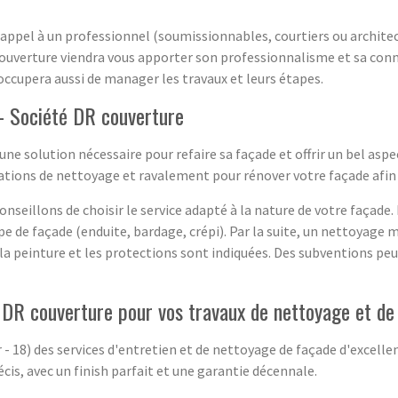
 appel à un professionnel (soumissionnables, courtiers ou architec
 couverture viendra vous apporter son professionnalisme et sa con
'occupera aussi de manager les travaux et leurs étapes.
- Société DR couverture
ne solution nécessaire pour refaire sa façade et offrir un bel asp
tions de nettoyage et ravalement pour rénover votre façade afin d
seillons de choisir le service adapté à la nature de votre façade. 
pe de façade (enduite, bardage, crépi). Par la suite, un nettoyage 
, la peinture et les protections sont indiquées. Des subventions pe
té DR couverture pour vos travaux de nettoyage et d
 18) des services d'entretien et de nettoyage de façade d'excelle
cis, avec un finish parfait et une garantie décennale.