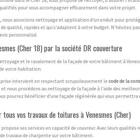
onible dans le Cher 18, vous propose de nettoyer, d'assurer l'étan
qualifiés pour vous accompagner efficacement dans votre projet.
e, nous associons nettoyage et application d'un enduit pour protég
de qualité, rapides et qui s'adaptent à votre budget. N'hésitez pa
devis personnalisé.
smes (Cher 18) par la société DR couverture
nettoyage et le ravalement de la façade de votre bâtiment à Venes
 de votre habitation.
treprise intervient en respectant scrupuleusement le
code de la cons
, et nous procédons au nettoyage de la façade à l'aide des meilleu
ous pourrez bénéficier d'une façade régénérée qui vous permettra d
 tous vos travaux de toitures à Venesmes (Cher)
propose ses services en capacité de couvreur. Avec leurs qualités 
 de travaux de charpente sur votre bâtiment.