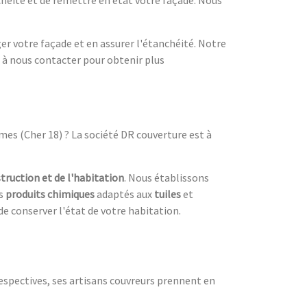
chéité et de remettre en état votre façade. Nous
er votre façade et en assurer l'étanchéité. Notre
s à nous contacter pour obtenir plus
mes (Cher 18) ? La société DR couverture est à
truction et de l'habitation
. Nous établissons
rs
produits chimiques
adaptés aux
tuiles
et
e conserver l'état de votre habitation.
respectives, ses artisans couvreurs prennent en