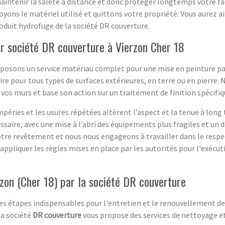
 maintenir la saleté à distance et donc protéger longtemps votre fa
toyons le matériel utilisé et quittons votre propriété. Vous aurez
roduit hydrofuge de la société DR couverture.
r société DR couverture à Vierzon Cher 18
roposons un service matériau complet pour une mise en peinture p
ire pour tous types de surfaces extérieures, en terre ou en pierre.
e vos murs et base son action sur un traitement de finition spécifiq
péries et les usures répétées altèrent l’aspect et la tenue à lon
ssaire, avec une mise à l’abri des équipements plus fragiles et un
votre revêtement et nous nous engageons à travailler dans le respec
appliquer les règles mises en place par les autorités pour l'exécu
zon (Cher 18) par la société DR couverture
s étapes indispensables pour l'entretien et le renouvellement des
la société
DR couverture
vous propose des services de nettoyage e