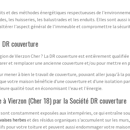
uits et des méthodes énergétiques respectueuses de l'environneme
des, les huisseries, les balustrades et les enduits. Elles sont auss
t altérer l'aspect général de l'immeuble et compromettre la sécuri
- DR couverture
égion de Vierzon Cher ? La DR couverture est entièrement qualifiée
parer et remplacer une ancienne couverture et/ou pour mettre en 
r mener à bien le travail de couverture, pouvant aller jusqu'à la p
ce que votre maison bénéficie d'une couverture et d'une isolation p
lleure qualité tout en économisant l'eau et l'énergie.
 à Vierzon (Cher 18) par la Société DR couverture
nc sont constamment exposées aux intempéries, ce qui entraîne so
aises herbes
et des résidus organiques s'accumulent sur les murs,
s pour votre toiture et peuvent aussi endommager votre maison. 