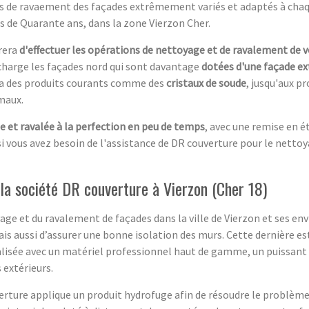
es de ravaement des façades extrêmement variés et adaptés à chaq
s de Quarante ans, dans la zone Vierzon Cher.
urera
d'effectuer les opérations de nettoyage et de ravalement de 
 charge les façades nord qui sont davantage
dotées d'une façade ex
sera des produits courants comme des
cristaux de soude
, jusqu'aux p
imaux.
 et ravalée à la perfection en peu de temps
, avec une remise en é
i vous avez besoin de l'assistance de DR couverture pour le nettoy
a société DR couverture à Vierzon (Cher 18)
e et du ravalement de façades dans la ville de Vierzon et ses envir
ais aussi d’assurer une bonne isolation des murs. Cette dernière es
alisée avec un matériel professionnel haut de gamme, un puissant 
 extérieurs.
verture applique un produit hydrofuge afin de résoudre le problème