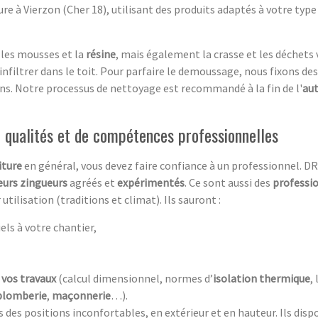
ure à Vierzon (Cher 18), utilisant des produits adaptés à votre typ
 les mousses et la
résine
, mais également la crasse et les déchets 
nfiltrer dans le toit. Pour parfaire le demoussage, nous fixons de
ns. Notre processus de nettoyage est recommandé à la fin de l'
au
e qualités et de compétences professionnelles
iture
en général, vous devez faire confiance à un professionnel. D
eurs zingueurs
agréés et
expérimentés
. Ce sont aussi des
professio
 utilisation (traditions et climat). Ils sauront :
els à votre chantier,
 vos travaux
(calcul dimensionnel, normes d’
isolation thermique
,
plomberie
,
maçonnerie
…).
des positions inconfortables, en extérieur et en hauteur. Ils dispo