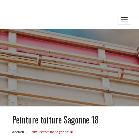
Toggle
naviga
Peinture toiture Sagonne 18
Accueil
Peinture toiture Sagonne 18