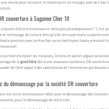
 une résine pour recouvrir le matériau et un rinçage avec de l'eau.
toiture.
DR couverture à Sagonne Cher 18
x a besoin d'être entretenue et nettoyée périodiquement ? C'est p
e et nettoyage de toiture afin qu'elle retrouve toute sa performa
à haute pression avec un Karcher ou un nettoyeur haute pression f
fessionnel.
age permet d'enlever les mousses, lichens et autres algues accumul
ainage de la
gouttière
dûs à une mauvaise isolation, DR couvertur
er de faire appel à des spécialistes de l'entreprise qui dispose 
vec du démoussage par la société DR couverture
ure est votre interlocuteur idéal pour le démoussage des toitures q
essaires pour le démoussage de votre toit.