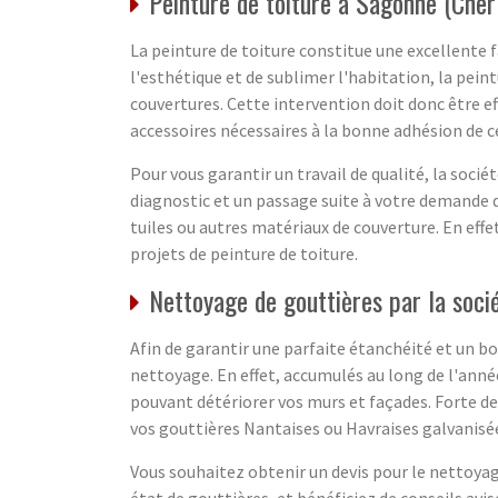
Peinture de toiture à Sagonne (Cher
La peinture de toiture constitue une excellente 
l'esthétique et de sublimer l'habitation, la pein
couvertures. Cette intervention doit donc être ef
accessoires nécessaires à la bonne adhésion de ce
Pour vous garantir un travail de qualité, la socié
diagnostic et un passage suite à votre demande 
tuiles ou autres matériaux de couverture. En eff
projets de peinture de toiture.
Nettoyage de gouttières par la soci
Afin de garantir une parfaite étanchéité et un b
nettoyage. En effet, accumulés au long de l'année
pouvant détériorer vos murs et façades. Forte d
vos gouttières Nantaises ou Havraises galvanisé
Vous souhaitez obtenir un devis pour le nettoyag
état de gouttières, et bénéficiez de conseils av