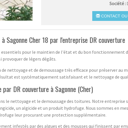
Société :
CONTACT OU 
 à Sagonne Cher 18 par l'entreprise DR couverture
ssentiels pour le maintien de l'état et du bon fonctionnement d’u
si provoquer de légers dégâts.
 de nettoyage et de demoussage très efficace pour préserver au mi
e résultat est systématiquement satisfaisant et le nettoyage de qual
e par DR couverture à Sagonne (Cher)
s le nettoyage et le demoussage des toitures. Notre entreprise s
ongicide, un algicide et un produit hydrofuge. Nous sommes en mes
ydrofuge leur procurant une protection supplémentaire.
ment infestés par des algues et des mousses qui finissent par empi