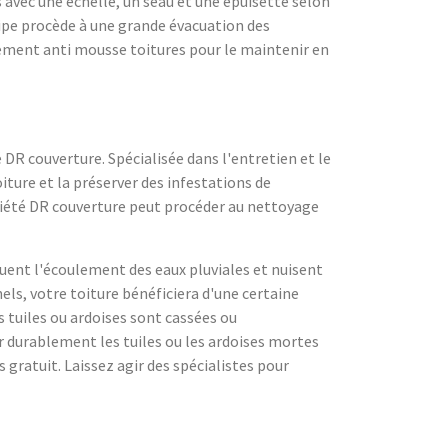
s avec une échelle, un seau et une épuisette selon
quipe procède à une grande évacuation des
tement anti mousse toitures pour le maintenir en
DR couverture. Spécialisée dans l'entretien et le
oiture et la préserver des infestations de
société DR couverture peut procéder au nettoyage
quent l'écoulement des eaux pluviales et nuisent
nels, votre toiture bénéficiera d'une certaine
 tuiles ou ardoises sont cassées ou
 durablement les tuiles ou les ardoises mortes
 gratuit. Laissez agir des spécialistes pour