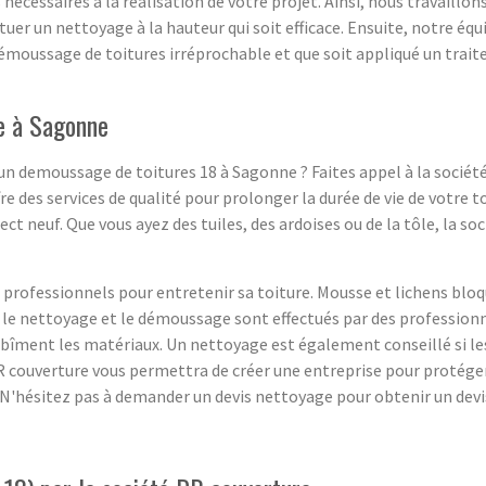
écessaires à la réalisation de votre projet. Ainsi, nous travaillon
ectuer un nettoyage à la hauteur qui soit efficace. Ensuite, notre é
démoussage de toitures irréprochable et que soit appliqué un trai
e à Sagonne
n demoussage de toitures 18 à Sagonne ? Faites appel à la société 
e des services de qualité pour prolonger la durée de vie de votre t
ct neuf. Que vous ayez des tuiles, des ardoises ou de la tôle, la 
 professionnels pour entretenir sa toiture. Mousse et lichens blo
 Si le nettoyage et le démoussage sont effectués par des profession
bîment les matériaux. Un nettoyage est également conseillé si les
couverture vous permettra de créer une entreprise pour protéger
e. N'hésitez pas à demander un devis nettoyage pour obtenir un devis