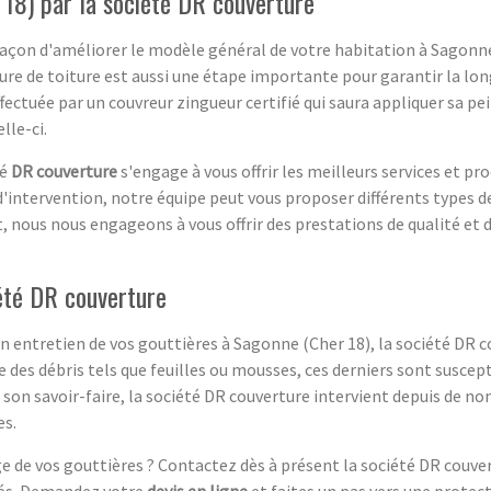
 18) par la société DR couverture
façon d'améliorer le modèle général de votre habitation à Sagonne
ture de toiture est aussi une étape importante pour garantir la lon
fectuée par un couvreur zingueur certifié qui saura appliquer sa pe
lle-ci.
té
DR couverture
s'engage à vous offrir les meilleurs services et pr
d'intervention, notre équipe peut vous proposer différents types 
et, nous nous engageons à vous offrir des prestations de qualité e
été DR couverture
on entretien de vos gouttières à Sagonne (Cher 18), la société DR 
 des débris tels que feuilles ou mousses, ces derniers sont suscept
e son savoir-faire, la société DR couverture intervient depuis de
es.
e de vos gouttières ? Contactez dès à présent la société DR couver
isés. Demandez votre
devis en ligne
et faites un pas vers une protect