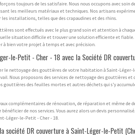
fforçons toujours de les satisfaire. Nous nous occupons avec soin d
sant les meilleurs matériaux et techniques. Nos artisans expériment
es installations, telles que des crapaudines et des rhins.
ttières sont effectués avec le plus grand soin et attention à ch
lle situation difficile et trouver une solution efficiente et fiable.
r à bien votre projet à temps et avec précision.
ger-le-Petit - Cher - 18 avec la Société DR couvert
r le nettoyage des gouttières de votre habitation à Saint-Léger-le
avail. Nous proposons des services de nettoyage des gouttières et 
os gouttières des feuilles mortes et autres déchets qui s'y accum
aux complémentaires de rénovation, de réparation et même de dé
 bénéficier de nos services. Vous aurez alors un devis personnalis
t-Léger-le-Petit - Cher - 18.
la société DR couverture à Saint-Léger-le-Petit (Ch