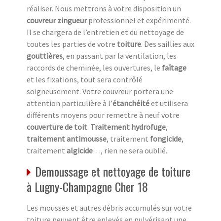
réaliser. Nous mettrons à votre disposition un
couvreur zingueur
professionnel et expérimenté.
Il se chargera de l’entretien et du nettoyage de
toutes les parties de votre
toiture
. Des saillies aux
gouttières
, en passant par la ventilation, les
raccords de cheminée, les ouvertures, le
faîtage
et les fixations, tout sera contrôlé
soigneusement. Votre couvreur portera une
attention particulière à l’
étanchéité
et utilisera
différents moyens pour remettre à neuf votre
couverture de toit
.
Traitement hydrofuge
,
traitement antimousse
, traitement
fongicide
,
traitement
algicide
…, rien ne sera oublié.
Demoussage et nettoyage de toiture
à Lugny-Champagne Cher 18
Les mousses et autres débris accumulés sur votre
toiture peuvent être enlevés en pulvérisant une