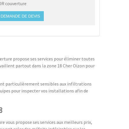
DR couverture
DEMANDE DE DEVIS
erture propose ses services pour éliminer toutes
vaillent partout dans la zone 18 Cher Oizon pour
nt particulièrement sensibles aux infiltrations
pes pour inspecter vos installations afin de
8
re vous propose ses services aux meilleurs prix,
euvent créer des méfaits indésirables sur les