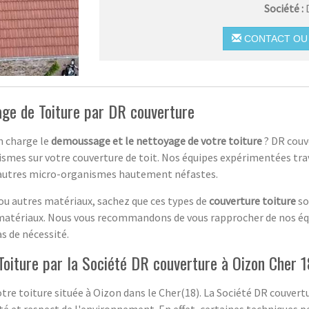
Société :
CONTACT OU 
ge de Toiture par DR couverture
n charge le
demoussage et le nettoyage de votre toiture
? DR couv
ismes sur votre couverture de toit. Nos équipes expérimentées tra
t autres micro-organismes hautement néfastes.
s ou autres matériaux, sachez que ces types de
couverture toiture
so
matériaux. Nous vous recommandons de vous rapprocher de nos équi
as de nécessité.
oiture par la Société DR couverture à Oizon Cher 1
re toiture située à Oizon dans le Cher(18). La Société DR couvertu
cité et respect de l'environnement. En effet, certaines techniques p