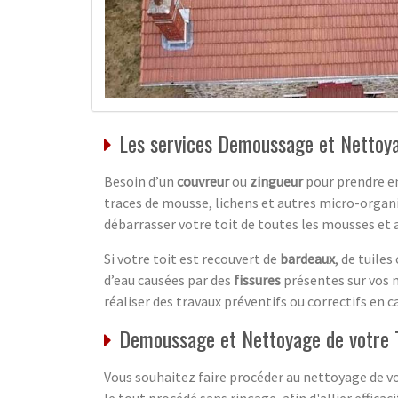
Les services Demoussage et Nettoya
Besoin d’un
couvreur
ou
zingueur
pour prendre e
traces de mousse, lichens et autres micro-organ
débarrasser votre toit de toutes les mousses e
Si votre toit est recouvert de
bardeaux
, de tuile
d’eau causées par des
fissures
présentes sur vos 
réaliser des travaux préventifs ou correctifs en c
Demoussage et Nettoyage de votre T
Vous souhaitez faire procéder au nettoyage de vot
le tout procédé sans rinçage, afin d'allier effica