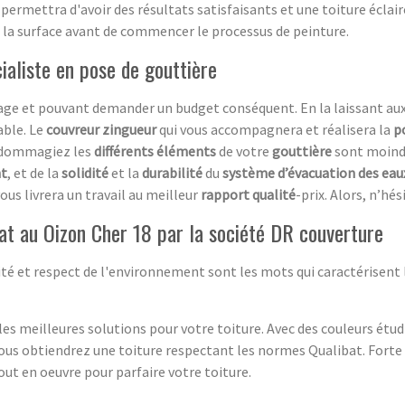
permettra d'avoir des résultats satisfaisants et une toiture éclai
e la surface avant de commencer le processus de peinture.
ialiste en pose de gouttière
ge et pouvant demander un budget conséquent. En la laissant aux 
able. Le
couvreur zingueur
qui vous accompagnera et réalisera la
p
 endommagiez les
différents éléments
de votre
gouttière
sont moindr
t
, et de la
solidité
et la
durabilité
du
système d’évacuation des eau
ous livrera un travail au meilleur
rapport qualité
-prix. Alors, n’hé
bat au Oizon Cher 18 par la société DR couverture
ité et respect de l'environnement sont les mots qui caractérisent l
es meilleures solutions pour votre toiture. Avec des couleurs étudi
ous obtiendrez une toiture respectant les normes Qualibat. Forte d
ut en oeuvre pour parfaire votre toiture.