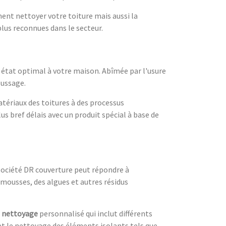
ent nettoyer votre toiture mais aussi la
lus reconnues dans le secteur.
 état optimal à votre maison. Abîmée par l'usure
oussage.
tériaux des toitures à des processus
s bref délais avec un produit spécial à base de
a société DR couverture peut répondre à
mousses, des algues et autres résidus
s nettoyage
personnalisé qui inclut différents
t le nettoyage des éléments isolants tels que