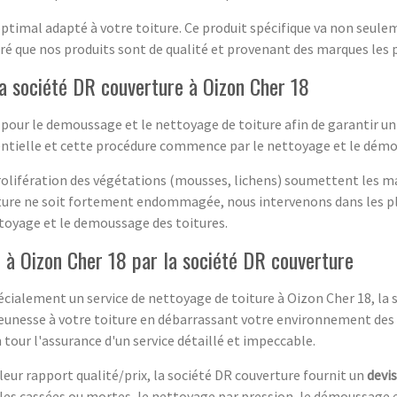
ptimal adapté à votre toiture. Ce produit spécifique va non seulem
é que nos produits sont de qualité et provenant des marques les p
a société DR couverture à Oizon Cher 18
pour le demoussage et le nettoyage de toiture afin de garantir un
ssentielle et cette procédure commence par le nettoyage et le dém
prolifération des végétations (mousses, lichens) soumettent les ma
toiture ne soit fortement endommagée, nous intervenons dans les plu
ttoyage et le demoussage des toitures.
 à Oizon Cher 18 par la société DR couverture
 spécialement un service de nettoyage de toiture à Oizon Cher 18, l
jeunesse à votre toiture en débarrassant votre environnement des 
our l'assurance d'un service détaillé et impeccable.
lleur rapport qualité/prix, la société DR couverture fournit un
devi
les cassées ou mortes, le nettoyage par pression, le démoussage e