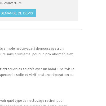
DR couverture
DEMANDE DE DEVIS
ler du simple nettoyage à demoussage à un
iture sans problème, pour un prix abordable et
 attaquer les saletés avec un balai. Une fois le
ecter le solin et vérifier si une réparation ou
avoir quel type de nettoyage retirer pour
 offre désormais des services de demoussage