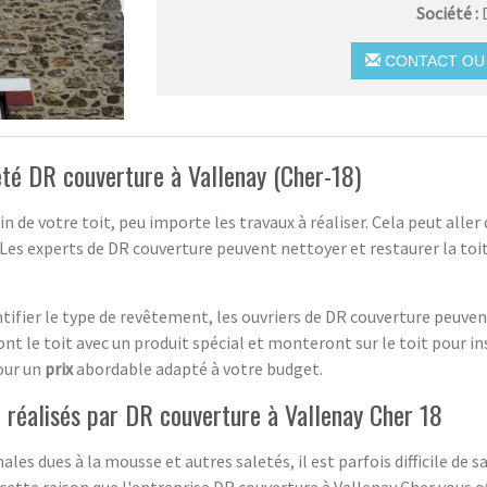
Société :
CONTACT OU 
été DR couverture à Vallenay (Cher-18)
in de votre toit, peu importe les travaux à réaliser. Cela peut al
 Les experts de DR couverture peuvent nettoyer et restaurer la to
ntifier le type de revêtement, les ouvriers de DR couverture peuvent
 le toit avec un produit spécial et monteront sur le toit pour insp
pour un
prix
abordable adapté à votre budget.
 réalisés par DR couverture à Vallenay Cher 18
es dues à la mousse et autres saletés, il est parfois difficile de s
r cette raison que l'entreprise DR couverture à Vallenay Cher vous