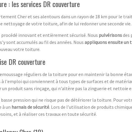
re : les services DR couverture
rtement Cher et ses alentours dans un rayon de 18 km pour le trai
 nettoyage de votre toiture, afin de lui redonner une seconde vie.
n procédé innovant et entièrement sécurisé. Nous
pulvérisons
des 
 s'y sont accumulés au fil des années. Nous
appliquons ensuite un 
uveau votre toiture.
rise DR couverture
 demoussage réguliers de la toiture pour en maintenir la bonne étan
 l'emploi qui conviennent à tous types de surfaces et de matériaux 
un produit sans rinçage, qui n'altère pas la zinguerie et nettoie 
 basse pression qui ne risque pas de détériorer la toiture. Pour v
ce à un
harnais de sécurité
. Lors de l’utilisation de produits chimiqu
soins, et à réaliser ces travaux en toute sécurité.
allenay Cher (18)