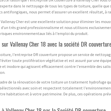
experte dans le nettoyage de tous les types de toiture, quelle que s
s antifongiques, nous permet d'assurer un excellent résultat, à rais
à Vallenay Cher est une excellente solution pour éliminer les mous
 d'un très grand professionnalisme et nous utilisons exclusivemen
risques environnementaux liés à l'emploi du produit.
 sur Vallenay Cher 18 avec la société DR couvertur
toiture, l'entreprise DR couverture propose un service de nettoyag
 d'éviter toute prolifération végétative et est assuré par une équip
e et inodore qui agissent efficacement contre l'ensemble des salis
ion.
adre de la rénovation de votre toiture un traitement hydrofuge qui l
électionnés avec soin et respectent totalement l'environnement.
otre habitation et à votre patrimoine. De plus, ces opérations pr
à Vallenay Cher 18 par la Société DR couverture