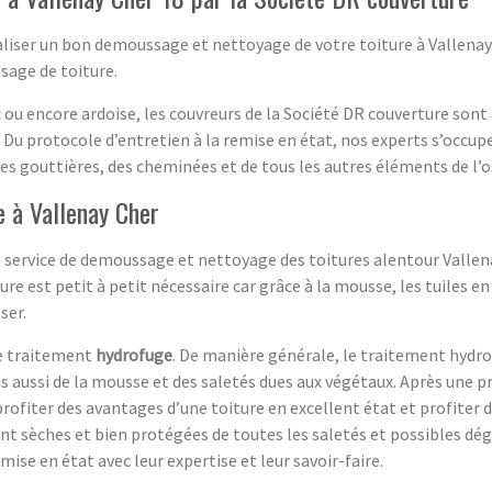
iser un bon demoussage et nettoyage de votre toiture à Vallenay C
age de toiture.
inc ou encore ardoise, les couvreurs de la Société DR couverture s
 Du protocole d’entretien à la remise en état, nos experts s’oc
es gouttières, des cheminées et de tous les autres éléments de l’o
 à Vallenay Cher
service de demoussage et nettoyage des toitures alentour Vallenay
re est petit à petit nécessaire car grâce à la mousse, les tuiles e
ser.
le traitement
hydrofuge
. De manière générale, le traitement hydro
s aussi de la mousse et des saletés dues aux végétaux. Après une 
profiter des avantages d’une toiture en excellent état et profiter 
ent sèches et bien protégées de toutes les saletés et possibles dé
ise en état avec leur expertise et leur savoir-faire.